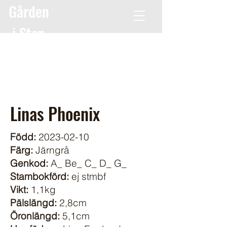
Gården
i Stan
Linas Phoenix
Född:
2023-02-10
Färg:
Järngrå
Genkod:
A_ Be_ C_ D_ G_
Stambokförd:
ej stmbf
Vikt:
1,1kg
Pälslängd:
2,8cm
Öronlängd:
5,1cm