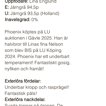
Uppfödare:
Lina Englund
E:
Järngrå 94,5p
U:
Järngrå 93,5p (Holland)
Inavelsgrad:
0%
Phoenix köptes på LU
auktionen i Gävle 2025. Han är
halvbror till Linas fina Nelson
som blev BIS på LU Köping
2024. Phoenix har ett underbart
temperament! Fantastiskt gosig,
nyfiken och framåt!
Exteriöra fördelar:
​Underbar kropp och rasprägel!
Fantastisk päls!
Exteriöra nackdelar.
​Svarta toppar på öronen. De